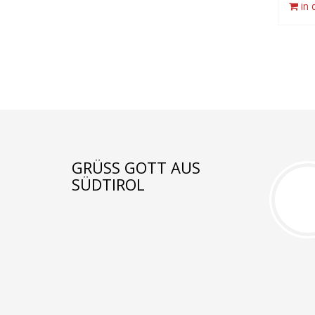
in
GRÜSS GOTT AUS S
ÜDTIROL