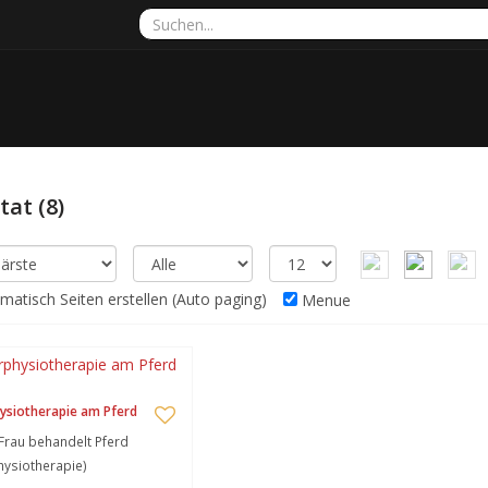
ltat
(8)
atisch Seiten erstellen (Auto paging)
Menue
ysiotherapie am Pferd
Frau behandelt Pferd
hysiotherapie)