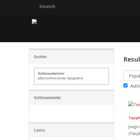
Deutsch
Suchen
Resu
Schlüsselwörter
pflanzenfressende Säugetiere
Autom
Schlüsselwörter
Tierph
Junge 
Lizenz
(Tierp