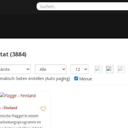
ltat
(3884)
atisch Seiten erstellen (Auto paging)
Menue
 - Finnland
nnische Flagge! In einem
earbeitungsprogramm im