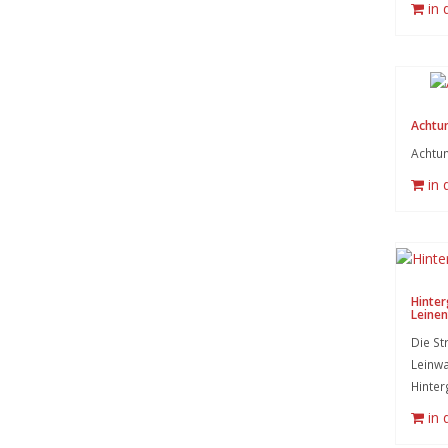
in
Achtun
Achtun
in
Hinter
Leinen
Die St
Leinwa
Hinter
in