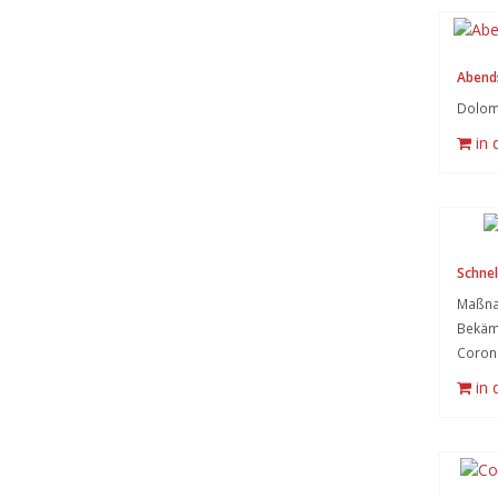
Abend
Dolom
in
Schnel
Maßna
Bekämp
Corona
in