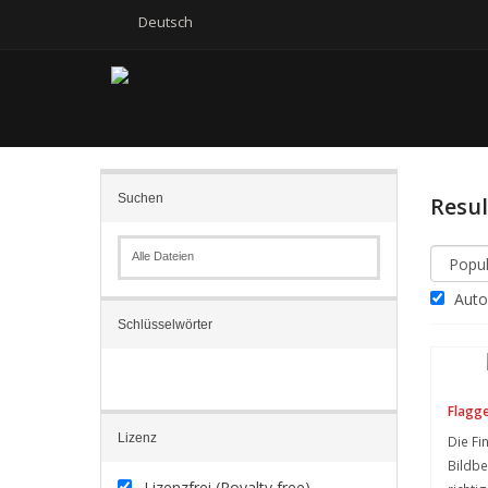
Deutsch
Suchen
Resu
Alle Dateien
Autom
Schlüsselwörter
Flagge
Lizenz
Die Fi
Bildb
Lizenzfrei (Royalty free)