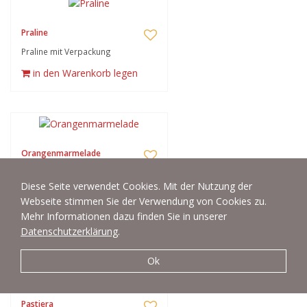
Praline
Praline mit Verpackung
in den Warenkorb legen
Orangenmarmelade
Orangenmarmelade mit Ingwer,
Diese Seite verwendet Cookies. Mit der Nutzung der
dekoriert mit Orange und
Webseite stimmen Sie der Verwendung von Cookies zu.
Ingwerwurzel
Mehr Informationen dazu finden Sie in unserer
in den Warenkorb legen
Datenschutzerklärung
.
Ok
Pastiera