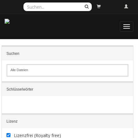
Toggl
navig
Suchen
Alle Dateien
Schlüsselwörter
Lizenz
Lizenzfrei (Royalty free)