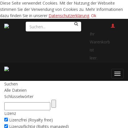
Diese Seite verwendet Cookies. Mit der Nutzung der Webseite
stimmen Sie der Verwendung von Cookies zu. Mehr Informationen
dazu finden Sie in unserer
Datenschutzerklärung
.
Ok
Ihr
Warenkorb
ist
leer.
Toggl
navig
Suchen
Alle Dateien
Schlüsselwörter
Lizenz
Lizenzfrei (Royalty free)
Lizenzpflichtig (Rights managed)