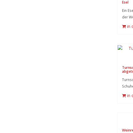
Esel
Ein Ese
der We
in
Turnsc
abget
Turnsc
Schuh
in
Weinr