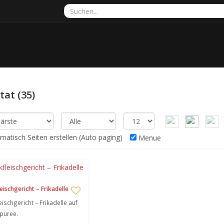
ltat
(35)
atisch Seiten erstellen (Auto paging)
Menue
eischgericht – Frikadelle
eischgericht – Frikadelle auf
püree.