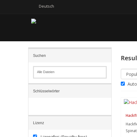
Deutsch
Suchen
Resu
Alle Dateien
Autom
Schlüsselwörter
Hackfl
Lizenz
Hackfl
Spinat
Lizenzfrei (Royalty free)