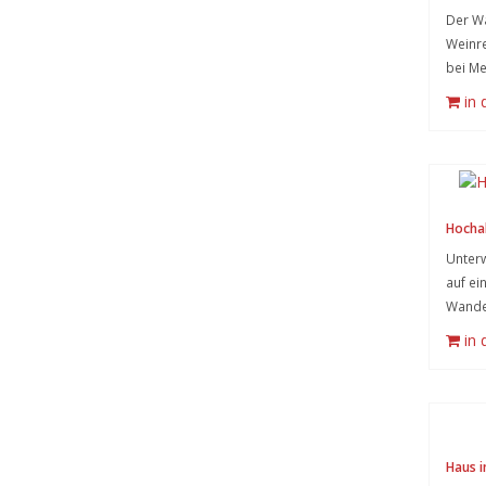
Der Wa
Weinre
bei Me
in
Hocha
Unterw
auf ei
Wand
in
Haus 