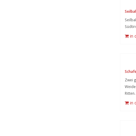
Seilba
Seilba
Südtir
in
Schaf
Zwei g
Weide.
Ritten.
in