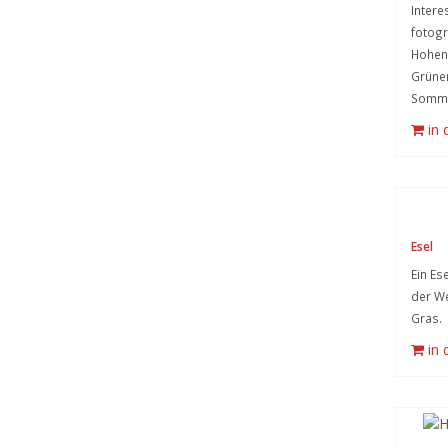
Intere
fotogr
Hohens
Grüne
Somme
in
Esel
Ein Ese
der We
Gras.
in