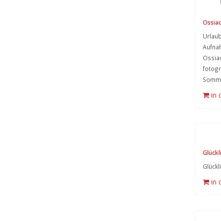
Ossiac
Urlaub
Aufnah
Ossia
fotogr
Somme
in
Glückl
Glückl
in