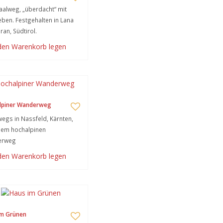
alweg, „überdacht“ mit
ben. Festgehalten in Lana
ran, Südtirol.
 den Warenkorb legen
lpiner Wanderweg
egs in Nassfeld, Kärnten,
nem hochalpinen
erweg
 den Warenkorb legen
im Grünen