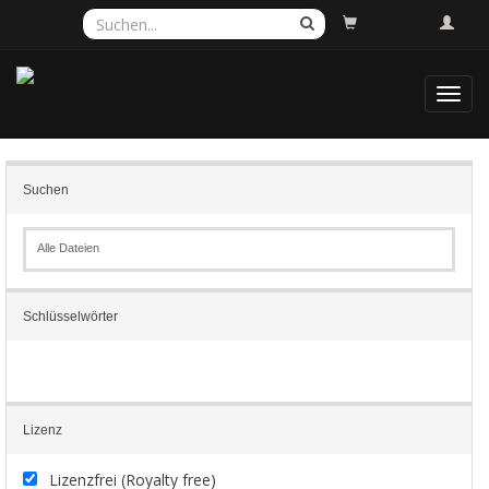
Toggl
navig
Suchen
Alle Dateien
Schlüsselwörter
Lizenz
Lizenzfrei (Royalty free)