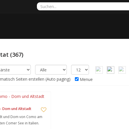
ltat
(367)
atisch Seiten erstellen (Auto paging)
Menue
- Dom und Altstadt
adt und Dom von Como am
ten Comer See in Italien.