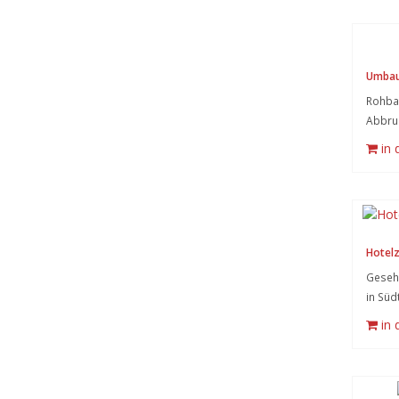
Umbau
Rohba
Abbru
in
Hotel
Gesehe
in Süd
in