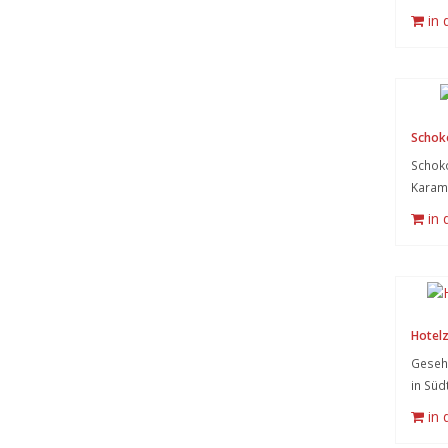
in
Schok
Schok
Karame
in
Hotel
Gesehe
in Süd
in