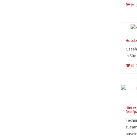
in
Hotel
Gesehe
in Süd
in
Hinter
Briefp
Techni
zusam
ausein