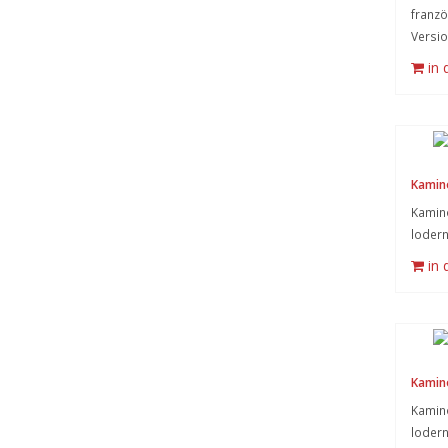
franzö
Versio
in
Kamin
Kamino
loder
in
Kamin
Kamino
loder