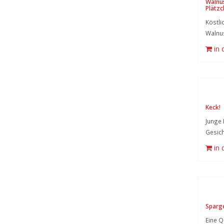
Walnu
Plätzc
Köstli
Walnu
in
Keck!
Junge 
Gesich
in
Sparg
Eine Q