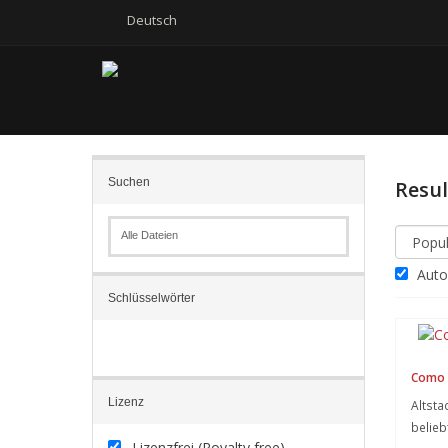
Deutsch
Suchen
Resu
Alle Dateien
Autom
Schlüsselwörter
Como 
Lizenz
Altst
belieb
Lizenzfrei (Royalty free)