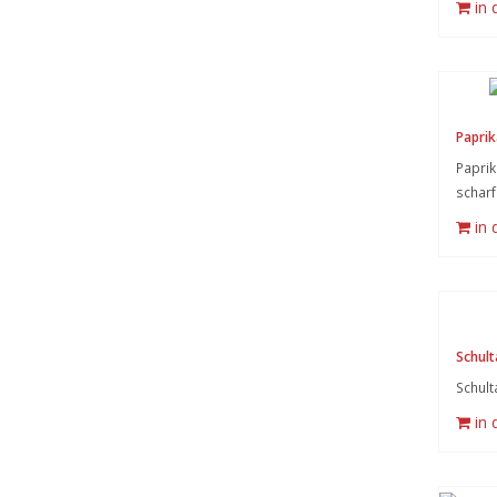
in
Papri
Papri
scharf
in
Schult
Schult
in