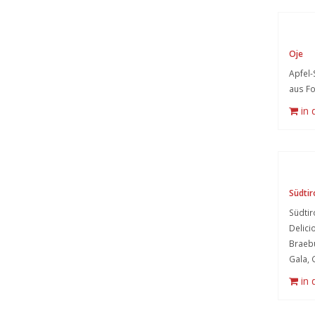
Oje
Apfel-
aus Fo
in
Südtir
Südtir
Delici
Braebu
Gala, 
in