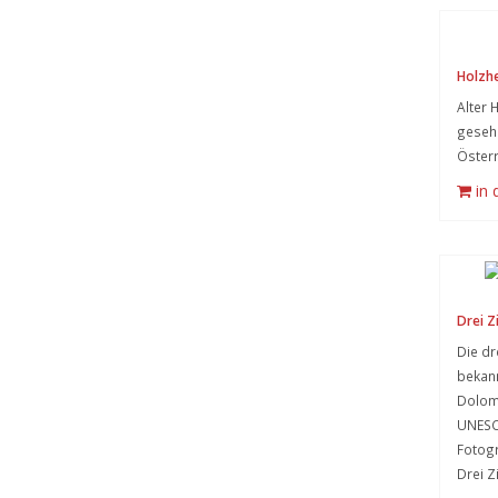
Holzh
Alter 
gesehe
Österr
in
Drei Z
Die dr
bekann
Dolom
UNESC
Fotogr
Drei Z