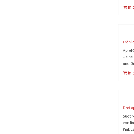
in
Fröhli
Apfel-
– eine
und Gr
in
Drei Ä
Südtir
von li
Pink L