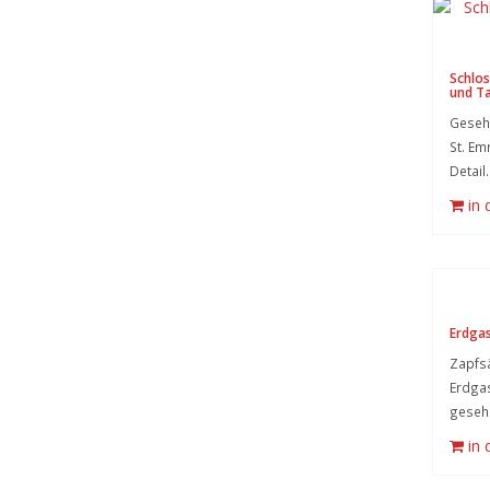
Schlos
und Ta
Geseh
St. Em
Detail.
in
Erdgas
Zapfsä
Erdga
gesehe
in