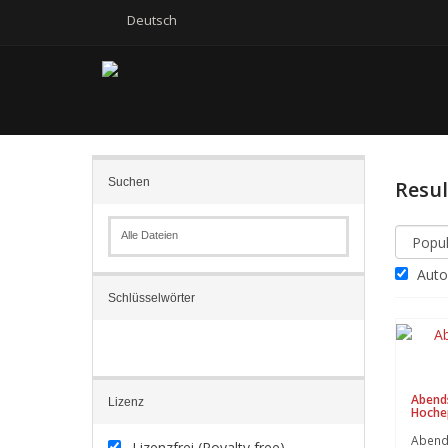
Deutsch
Suchen
Resu
Alle Dateien
Autom
Schlüsselwörter
Abend
Lizenz
Hoche
Abend
Lizenzfrei (Royalty free)