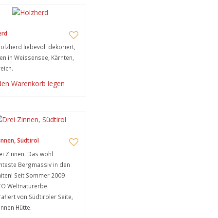
erd
Holzherd liebevoll dekoriert,
n in Weissensee, Kärnten,
eich.
 den Warenkorb legen
innen, Südtirol
ei Zinnen. Das wohl
teste Bergmassiv in den
iten! Seit Sommer 2009
O Weltnaturerbe.
afiert von Südtiroler Seite,
innen Hütte.