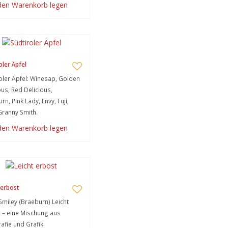
 den Warenkorb legen
oler Äpfel
oler Äpfel: Winesap, Golden
ous, Red Delicious,
rn, Pink Lady, Envy, Fuji,
Granny Smith.
 den Warenkorb legen
 erbost
Smiley (Braeburn) Leicht
 – eine Mischung aus
afie und Grafik.