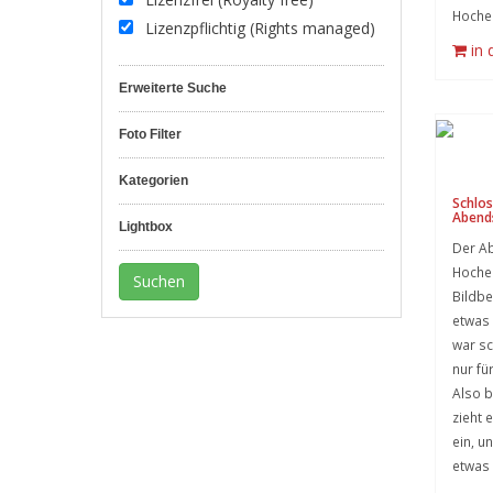
Hochep
Lizenzpflichtig (Rights managed)
in
Erweiterte Suche
Foto Filter
Kategorien
Schlo
Abend
Lightbox
Der A
Hoche
Bildb
etwas 
war sc
nur fü
Also b
zieht
ein, u
etwas 