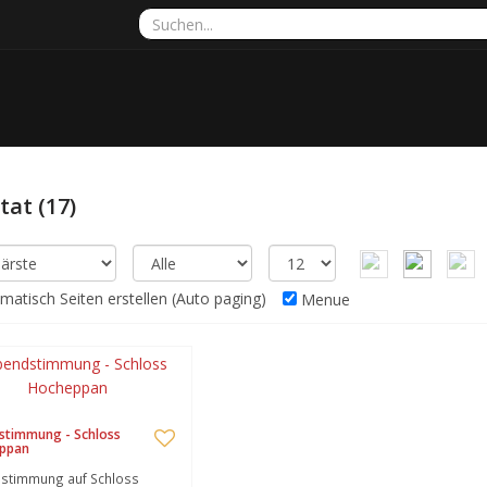
ltat
(17)
atisch Seiten erstellen (Auto paging)
Menue
stimmung - Schloss
ppan
stimmung auf Schloss