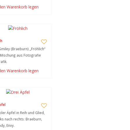
 den Warenkorb legen
ch
Smiley (Braeburn) „Fröhlich“
 Mischung aus Fotografie
afik.
 den Warenkorb legen
pfel
oler Äpfel in Reih und Glied,
nks nach rechts: Braeburn,
ady, Envy.