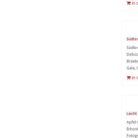
in
Südtir
Südtir
Delici
Braebu
Gala, 
in
Leicht
Apfel-
Erbost
Fotogr