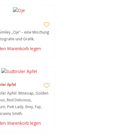
Smiley „Oje“ – eine Mischung
tografie und Grafik.
 den Warenkorb legen
oler Äpfel
oler Äpfel: Winesap, Golden
ous, Red Delicious,
rn, Pink Lady, Envy, Fuji,
Granny Smith.
 den Warenkorb legen