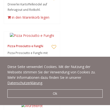
Dreierlei Kartoffelknödel auf
Rehragout und Rotkohl.
in den Warenkorb legen
Pizza Prosciutto e Funghi
Pizza Prosciutto e Funghi mit
Pesto und schwarzen Oliven.
Hergestellt von der
Diese Seite verwendet Cookies. Mit der Nutzung der
preisgekrönten Pizzeria La Picea in
Webseite stimmen Sie der Verwendung von Cookies zu.
Levanto (La Spezia, Cinque Terre).
Mehr Informationen dazu finden Sie in unserer
Pizza vom Pizzaweltmeister!
Datenschutzerklärung
.
in den Warenkorb legen
Ok