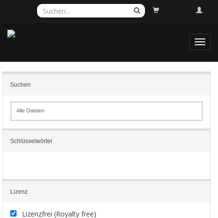
Toggl
navig
Suchen
Alle Dateien
Schlüsselwörter
Lizenz
Lizenzfrei (Royalty free)