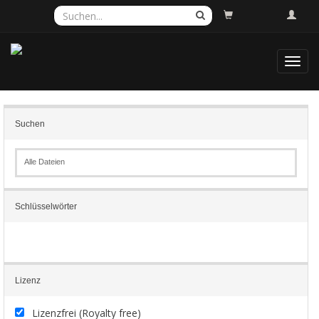
Toggl
navig
Suchen
Alle Dateien
Schlüsselwörter
Lizenz
Lizenzfrei (Royalty free)