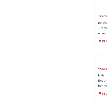
Tirami
Belieb
Tirami
eines 
in
Wasse
Malen 
Beschä
besond
in