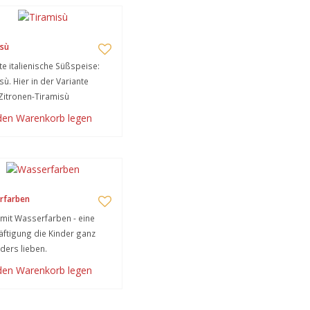
sù
te italienische Süßspeise:
sù. Hier in der Variante
Zitronen-Tiramisù
 den Warenkorb legen
rfarben
mit Wasserfarben - eine
ftigung die Kinder ganz
ers lieben.
 den Warenkorb legen