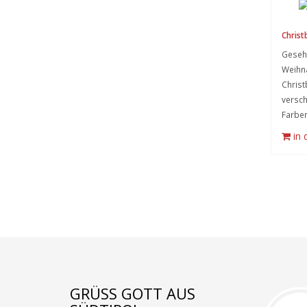
Chris
Geseh
Weihn
Christ
versc
Farben
in
GRÜSS GOTT AUS S