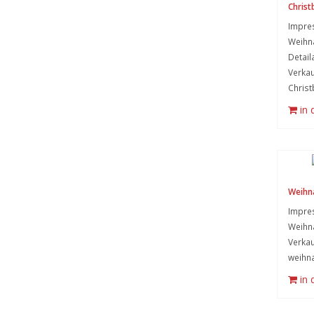
Chris
Impre
Weihn
Detai
Verkau
Chris
in
Weihn
Impre
Weihn
Verkau
weihna
in