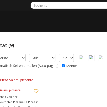
ltat
(9)
atisch Seiten erstellen (Auto paging)
Menue
Salami piccante
tellt von der
ekrönten Pizzeria La Picea in