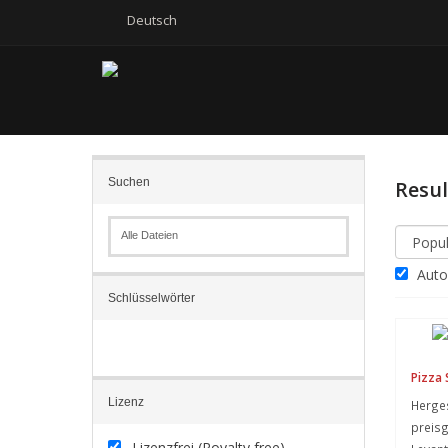
Deutsch
Suchen
Resu
Alle Dateien
Autom
Schlüsselwörter
Pizza 
Lizenz
Herges
preisg
Lizenzfrei (Royalty free)