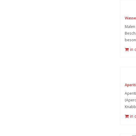
Wasse
Malen 
Beschä
besond
in
Aperit
Aperit
(Apero
Knabb
in