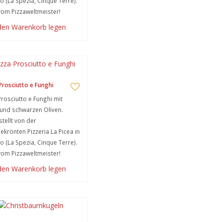
o (La Spezia, Cinque Terre).
vom Pizzaweltmeister!
 den Warenkorb legen
Prosciutto e Funghi
Prosciutto e Funghi mit
und schwarzen Oliven.
tellt von der
ekrönten Pizzeria La Picea in
o (La Spezia, Cinque Terre).
vom Pizzaweltmeister!
 den Warenkorb legen