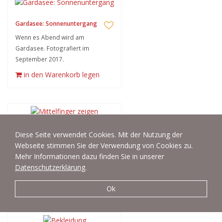
Gardasee: Sonnenuntergang
Wenn es Abend wird am
Gardasee. Fotografiert im
September 2017.
in den Warenkorb legen
Mittelfinger zeigen
Diese Seite verwendet Cookies. Mit der Nutzung der
Webseite stimmen Sie der Verwendung von Cookies zu.
Mittelfinger zeigen, oder auch
Mehr Informationen dazu finden Sie in unserer
Stinkefinger, Fuck-Finger oder
Datenschutzerklärung
.
böser Finger!
in den Warenkorb legen
Ok