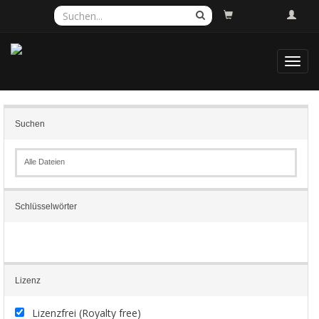
Toggl
navig
Suchen
Alle Dateien
Schlüsselwörter
Lizenz
Lizenzfrei (Royalty free)