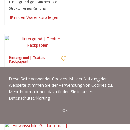
Hintergrund gebrauchen: Die
Struktur eines Kartons.
in den Warenkorb legen
Hintergrund | Textur:
Packpapier!
Kann man sicher gut als
Hintergrund gebrauchen:
Diese Seite verwendet Cookies. Mit der Nutzung der
Packpapier!
Webseite stimmen Sie der Verwendung von Cookies zu.
Auch in einer größeren Version
Mehr Informationen dazu finden Sie in unserer
(DIN A3) lieferbar.
Datenschutzerklärung
.
in den Warenkorb legen
Ok