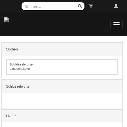
Toggl
navig
Suchen
Schlüsselwörter
gangschaltung
Schlüsselwörter
Lizenz