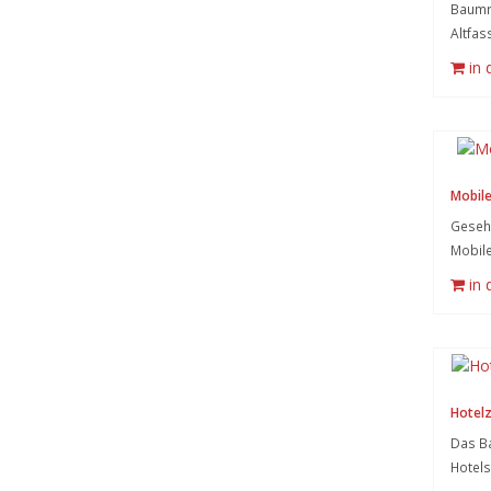
Baumr
Altfass
in
Mobile
Gesehe
Mobil
in
Hotel
Das B
Hotels