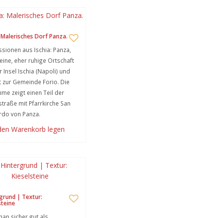
: Malerisches Dorf Panza.
sionen aus Ischia: Panza,
leine, eher ruhige Ortschaft
r Insel Ischia (Napoli) und
 zur Gemeinde Forio. Die
me zeigt einen Teil der
traße mit Pfarrkirche San
rdo von Panza.
 den Warenkorb legen
grund | Textur:
steine
an sicher gut als