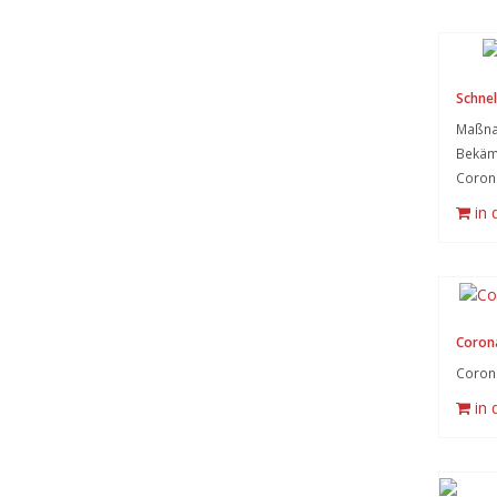
Schnel
Maßna
Bekämp
Corona
in
Coron
Coron
in