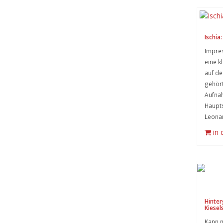
Ischia
Impres
eine k
auf de
gehört
Aufnah
Haupts
Leona
in
Hinter
Kiesel
Kann m