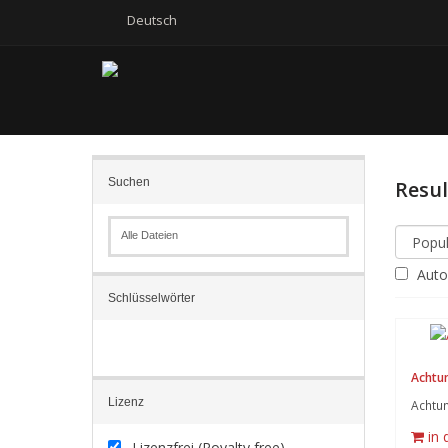
Deutsch
Suchen
Resu
Alle Dateien
Autom
Schlüsselwörter
Achtun
Lizenz
Achtun
in
Lizenzfrei (Royalty free)