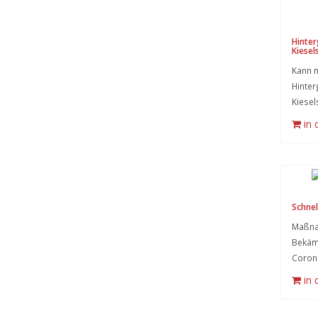
Hinter
Kiesel
Kann m
Hinter
Kiesel
in
Schnell
Maßna
Bekämp
Corona
in