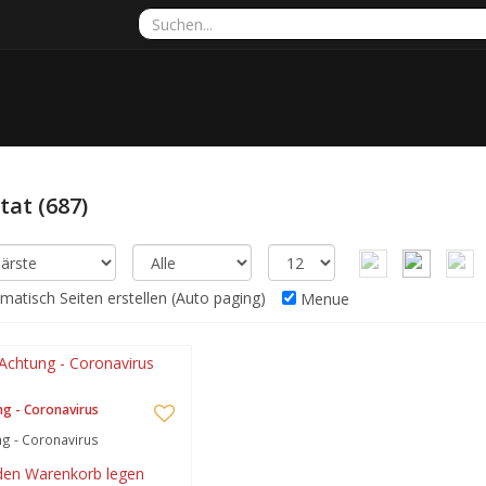
ltat
(687)
atisch Seiten erstellen (Auto paging)
Menue
g - Coronavirus
g - Coronavirus
 den Warenkorb legen