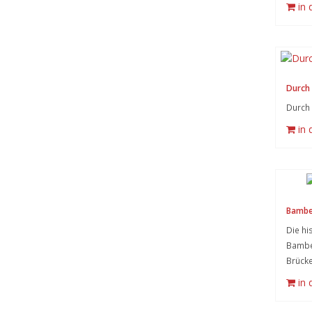
in
Durch
Durch 
in
Bamber
Die hi
Bamber
Brück
in