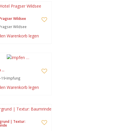
Pragser Wildsee
Pragser Wildsee
 den Warenkorb legen
n …
-19-Impfung
 den Warenkorb legen
grund | Textur:
inde