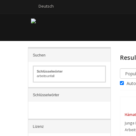
Deutsch
Suchen
Resu
Schlüsselwörter
arbeitsunfall
Autom
Schlüsselwörter
Häma
Junge
Lizenz
Arbeit