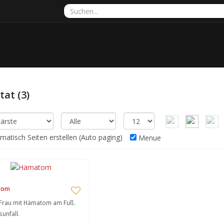
ltat
(3)
atisch Seiten erstellen (Auto paging)
Menue
tom
 Frau mit Hämatom am Fuß.
sunfall.