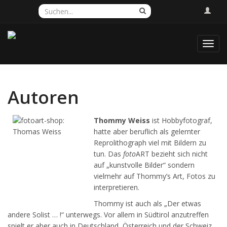
Toggl
navig
Autoren
Thommy Weiss
ist Hobbyfotograf,
hatte aber beruflich als gelernter
Reprolithograph viel mit Bildern zu
tun. Das
foto
ART bezieht sich nicht
auf „kunstvolle Bilder“ sondern
vielmehr auf Thommy’s Art, Fotos zu
interpretieren.
Thommy ist auch als „Der etwas
andere Solist … !“ unterwegs. Vor allem in Südtirol anzutreffen
spielt er aber auch in Deutschland, Österreich und der Schweiz.