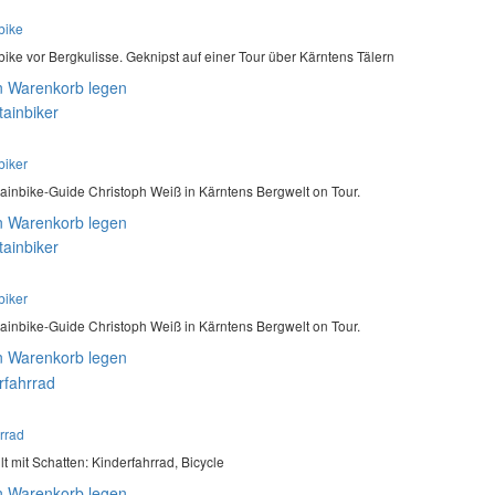
bike
ike vor Bergkulisse. Geknipst auf einer Tour über Kärntens Tälern
n Warenkorb legen
biker
ainbike-Guide Christoph Weiß in Kärntens Bergwelt on Tour.
n Warenkorb legen
biker
ainbike-Guide Christoph Weiß in Kärntens Bergwelt on Tour.
n Warenkorb legen
rrad
lt mit Schatten: Kinderfahrrad, Bicycle
n Warenkorb legen