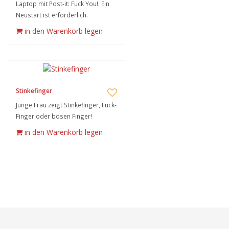
Laptop mit Post-it: Fuck You!. Ein
Neustart ist erforderlich.
in den Warenkorb legen
Stinkefinger
Junge Frau zeigt Stinkefinger, Fuck-
Finger oder bösen Finger!
in den Warenkorb legen