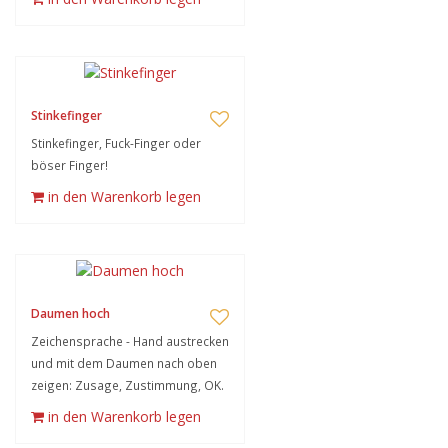
Stinkefinger
Stinkefinger, Fuck-Finger oder
böser Finger!
in den Warenkorb legen
Daumen hoch
Zeichensprache - Hand austrecken
und mit dem Daumen nach oben
zeigen: Zusage, Zustimmung, OK.
in den Warenkorb legen