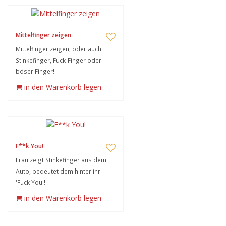
Mittelfinger zeigen
Mittelfinger zeigen, oder auch
Stinkefinger, Fuck-Finger oder
böser Finger!
in den Warenkorb legen
F**k You!
Frau zeigt Stinkefinger aus dem
Auto, bedeutet dem hinter ihr
'Fuck You'!
in den Warenkorb legen