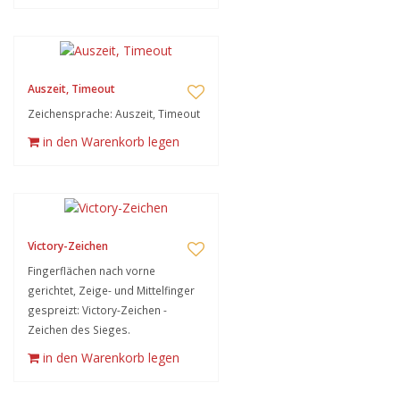
Auszeit, Timeout
Zeichensprache: Auszeit, Timeout
in den Warenkorb legen
Victory-Zeichen
Fingerflächen nach vorne
gerichtet, Zeige- und Mittelfinger
gespreizt: Victory-Zeichen -
Zeichen des Sieges.
in den Warenkorb legen