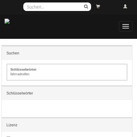
Toggl
navig
Suchen
Schlüsselwörter
fahrradreifen
Schlüsselwörter
Lizenz