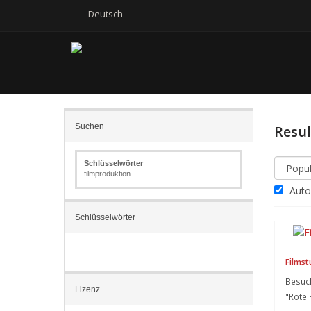
Deutsch
Suchen
Resu
Schlüsselwörter
filmproduktion
Autom
Schlüsselwörter
Filmst
Besuch
Lizenz
"Rote 