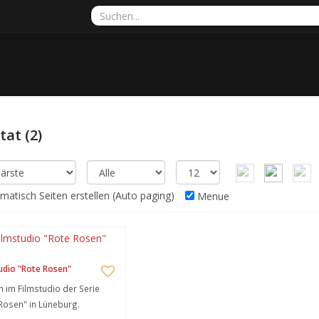
ltat
(2)
atisch Seiten erstellen (Auto paging)
Menue
udio "Rote Rosen"
 im Filmstudio der Serie
Rosen" in Lüneburg.