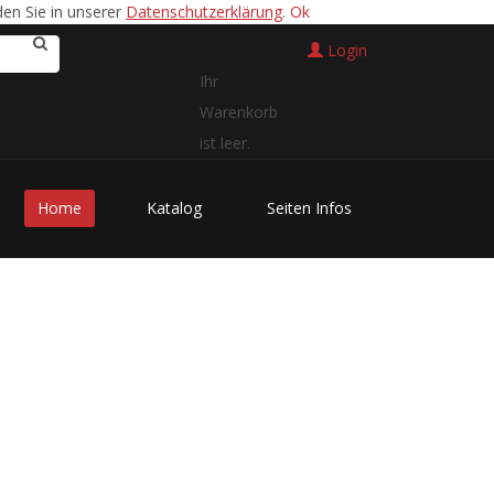
en Sie in unserer
Datenschutzerklärung
.
Ok
Login
Ihr
Warenkorb
ist leer.
Home
Katalog
Seiten Infos