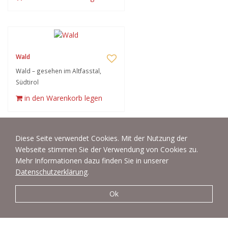
Wald
Wald – gesehen im Altfasstal,
Südtirol
in den Warenkorb legen
Diese Seite verwendet Cookies. Mit der Nutzung der
Webseite stimmen Sie der Verwendung von Cookies zu.
Berglandschaft
Mehr Informationen dazu finden Sie in unserer
Datenschutzerklärung
.
Berglandschaft – gesehen auf der
Rodenecker Alm, Südtirol
Ok
in den Warenkorb legen