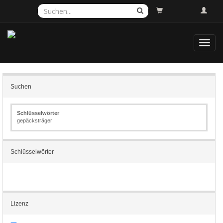
Toggl
navig
Suchen
Schlüsselwörter
gepäcksträger
Schlüsselwörter
Lizenz