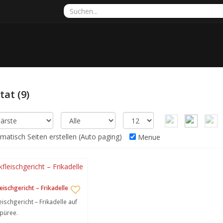
ltat
(9)
atisch Seiten erstellen (Auto paging)
Menue
eischgericht – Frikadelle
eischgericht – Frikadelle auf
püree.