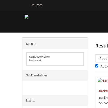
Deutsch
Suchen
Resu
Schlüsselwörter
hacksteak
Autom
Schlüsselwörter
Hackfl
Hackfl
Lizenz
Spinat