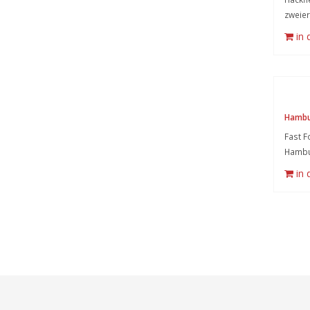
zweier
in
Hambu
Fast F
Hambu
in