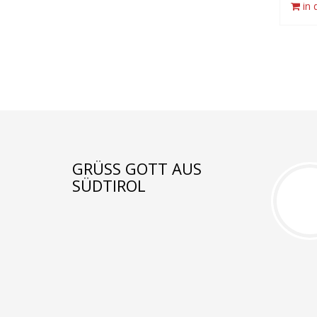
in
GRÜSS GOTT AUS S
ÜDTIROL