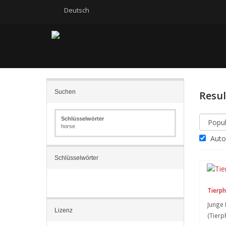
Deutsch
Suchen
Resu
Schlüsselwörter
horse
Autom
Schlüsselwörter
Tierph
Junge 
Lizenz
(Tierp