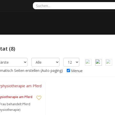
ltat
(8)
atisch Seiten erstellen (Auto paging)
Menue
ysiotherapie am Pferd
Frau behandelt Pferd
hysiotherapie)