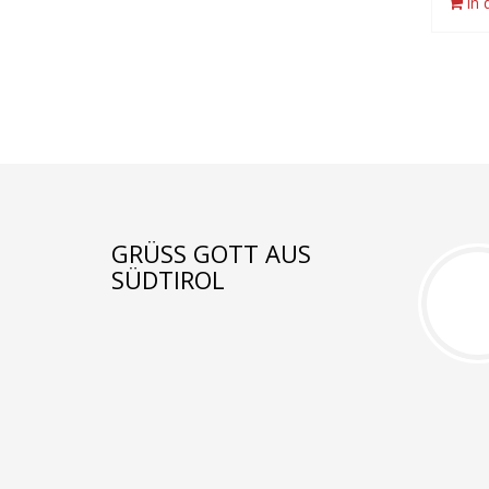
in
GRÜSS GOTT AUS S
ÜDTIROL