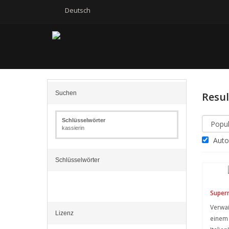
Deutsch
Suchen
Resu
Schlüsselwörter
kassierin
Autom
Schlüsselwörter
Super
Verwai
Lizenz
einem 