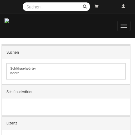
Toggl
navig
Suchen
Schlüsselwörter
lodern
Schlüsselwörter
Lizenz