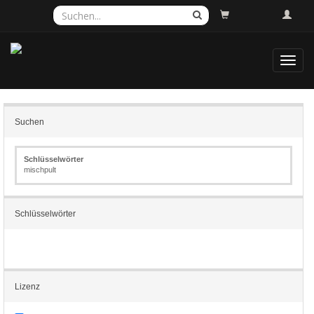
Toggl
navig
Suchen
Schlüsselwörter
mischpult
Schlüsselwörter
Lizenz