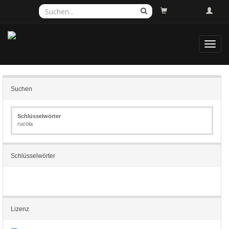
Toggl
navig
Suchen
Schlüsselwörter
rucola
Schlüsselwörter
Lizenz