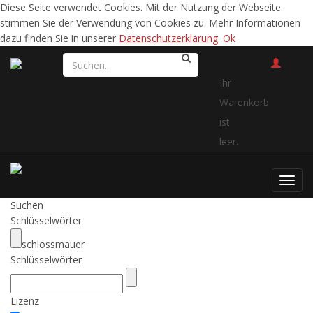
Diese Seite verwendet Cookies. Mit der Nutzung der Webseite
stimmen Sie der Verwendung von Cookies zu. Mehr Informationen
dazu finden Sie in unserer
Datenschutzerklärung
.
Ok
Ihr
Warenkorb
ist
leer.
Toggl
navig
Suchen
Schlüsselwörter
schlossmauer
Schlüsselwörter
Lizenz