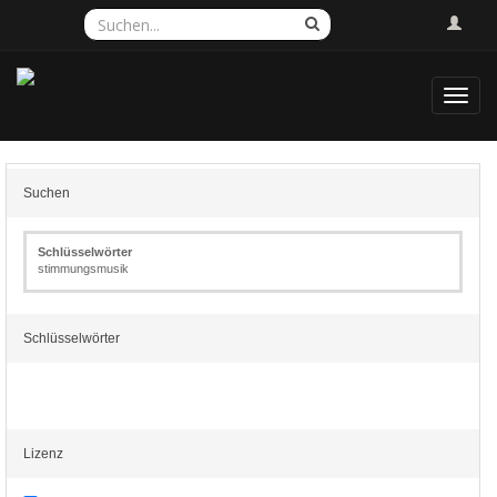
Toggl
navig
Suchen
Schlüsselwörter
stimmungsmusik
Schlüsselwörter
Lizenz