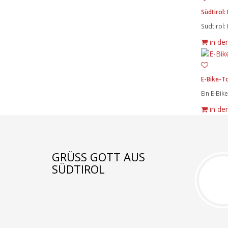
Südtirol:
Südtirol:
in de
E-Bike-T
Ein E-Bik
in de
GRÜSS GOTT AUS S
ÜDTIROL