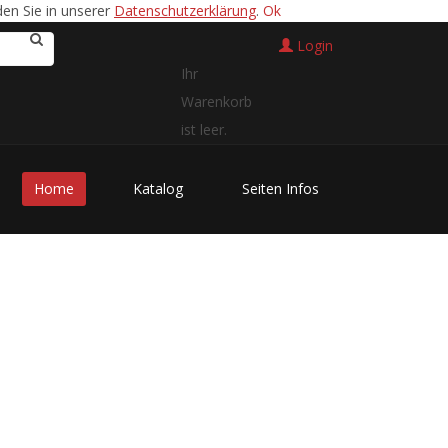
en Sie in unserer
Datenschutzerklärung
.
Ok
Login
Ihr
Warenkorb
ist leer.
Home
Katalog
Seiten Infos