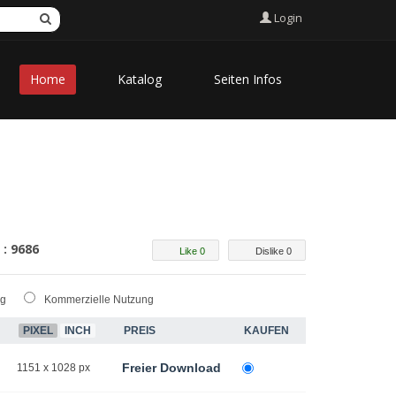
Login
Home
Katalog
Seiten Infos
 : 9686
Like 0
Dislike 0
ng
Kommerzielle Nutzung
PIXEL
INCH
PREIS
KAUFEN
Freier Download
1151 x 1028 px