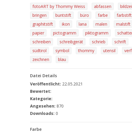
fotoART by Thommy Weiss
abfassen
bildze
bringen
buntstift
büro
farbe
farbstift
graphitstift
ikon
lana
malen
malstift
papier
pictogramm
piktogramm
schatte
schreiben
schreibgerät
schrieb
schrift
südtirol
symbol
thommy
utensil
ver
zeichnen
blau
Datei Details
Veröffentlicht:
22.05.2021
Bewertet:
Kategorie:
Angesehen:
870
Downloads:
0
Farbe