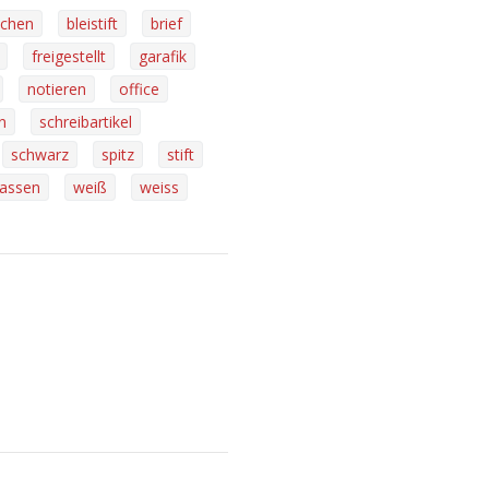
ichen
bleistift
brief
freigestellt
garafik
notieren
office
n
schreibartikel
schwarz
spitz
stift
fassen
weiß
weiss