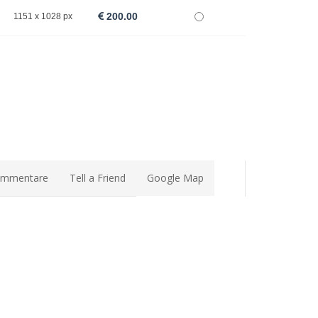
200.00
1151 x 1028 px
mmentare
Tell a Friend
Google Map