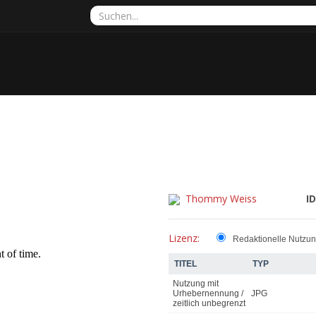
Thommy Weiss
ID
Lizenz:
Redaktionelle Nutzu
TITEL
TYP
Nutzung mit
Urhebernennung /
JPG
zeitlich unbegrenzt