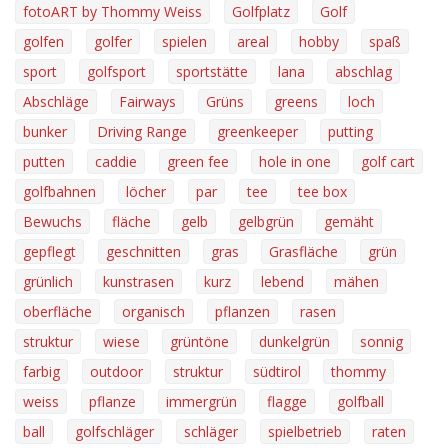
fotoART by Thommy Weiss
Golfplatz
Golf
golfen
golfer
spielen
areal
hobby
spaß
sport
golfsport
sportstätte
lana
abschlag
Abschläge
Fairways
Grüns
greens
loch
bunker
Driving Range
greenkeeper
putting
putten
caddie
green fee
hole in one
golf cart
golfbahnen
löcher
par
tee
tee box
Bewuchs
fläche
gelb
gelbgrün
gemäht
gepflegt
geschnitten
gras
Grasfläche
grün
grünlich
kunstrasen
kurz
lebend
mähen
oberfläche
organisch
pflanzen
rasen
struktur
wiese
grüntöne
dunkelgrün
sonnig
farbig
outdoor
struktur
südtirol
thommy
weiss
pflanze
immergrün
flagge
golfball
ball
golfschläger
schläger
spielbetrieb
raten