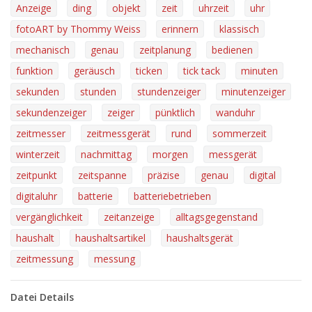
Anzeige
ding
objekt
zeit
uhrzeit
uhr
fotoART by Thommy Weiss
erinnern
klassisch
mechanisch
genau
zeitplanung
bedienen
funktion
geräusch
ticken
tick tack
minuten
sekunden
stunden
stundenzeiger
minutenzeiger
sekundenzeiger
zeiger
pünktlich
wanduhr
zeitmesser
zeitmessgerät
rund
sommerzeit
winterzeit
nachmittag
morgen
messgerät
zeitpunkt
zeitspanne
präzise
genau
digital
digitaluhr
batterie
batteriebetrieben
vergänglichkeit
zeitanzeige
alltagsgegenstand
haushalt
haushaltsartikel
haushaltsgerät
zeitmessung
messung
Datei Details