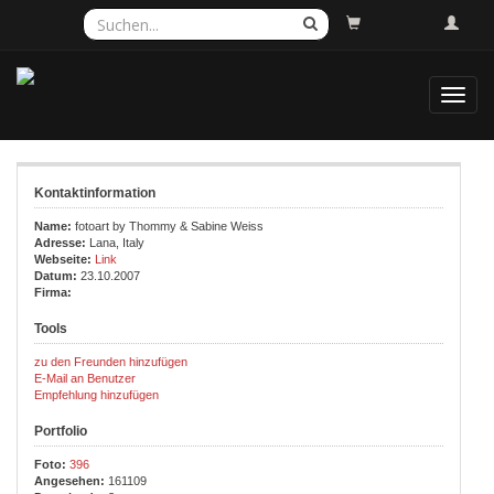
Toggl
navig
Kontaktinformation
Name:
fotoart by Thommy & Sabine Weiss
Adresse:
Lana, Italy
Webseite:
Link
Datum:
23.10.2007
Firma:
Tools
zu den Freunden hinzufügen
E-Mail an Benutzer
Empfehlung hinzufügen
Portfolio
Foto:
396
Angesehen:
161109