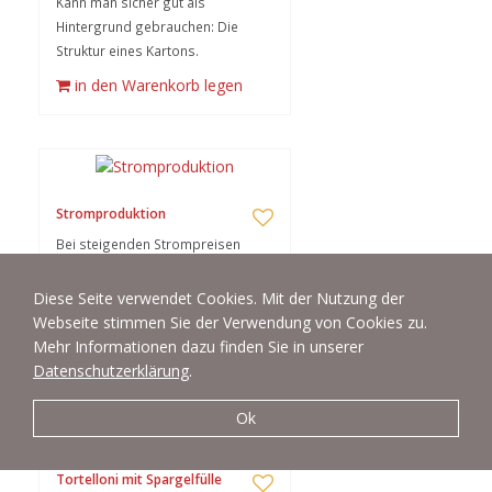
Kann man sicher gut als
Hintergrund gebrauchen: Die
Struktur eines Kartons.
in den Warenkorb legen
Stromproduktion
Bei steigenden Strompreisen
immer interessanter: Eine
Photovoltaik-Anlage zur
Diese Seite verwendet Cookies. Mit der Nutzung der
Produktion von "grünem" Strom!
Webseite stimmen Sie der Verwendung von Cookies zu.
Mehr Informationen dazu finden Sie in unserer
in den Warenkorb legen
Datenschutzerklärung
.
Ok
Tortelloni mit Spargelfülle