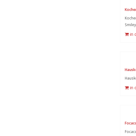
Koche
Kochen
Smiley
in
Hausk
Hausk
in
Focacc
Focacci