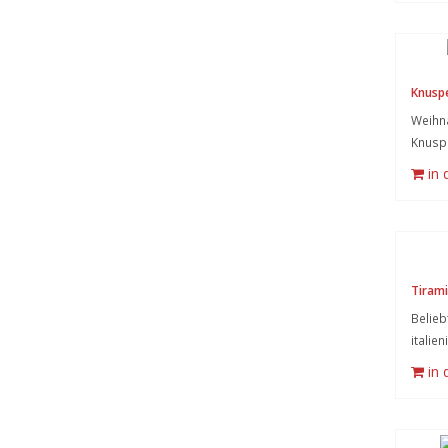
Knusp
Weihna
Knusp
in
Tirami
Belieb
italie
in