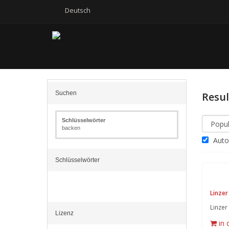
Deutsch
Suchen
Resu
Schlüsselwörter
backen
Autom
Schlüsselwörter
Linzer
Linzer
Lizenz
in