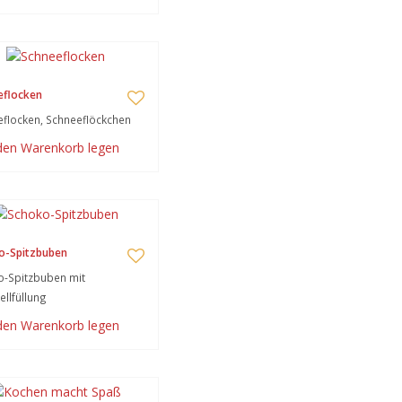
eflocken
flocken, Schneeflöckchen
 den Warenkorb legen
o-Spitzbuben
o-Spitzbuben mit
llfüllung
 den Warenkorb legen