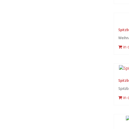
Spitz
Weihna
in
Spitzb
Spitzb
in