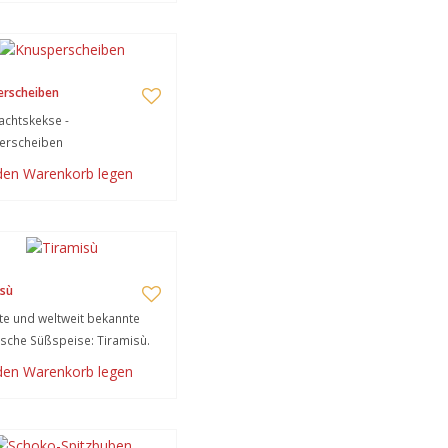
erscheiben
chtskekse -
erscheiben
 den Warenkorb legen
sù
te und weltweit bekannte
nische Süßspeise: Tiramisù.
 den Warenkorb legen