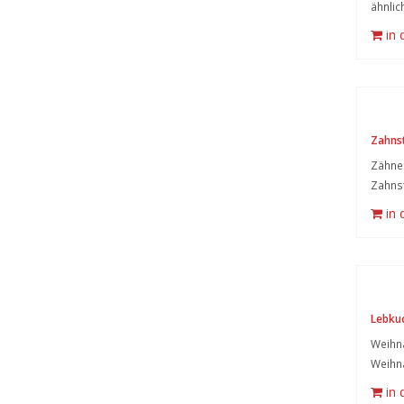
ähnlic
in
Zahns
Zähne 
Zahnst
in
Lebku
Weihna
Weihn
in