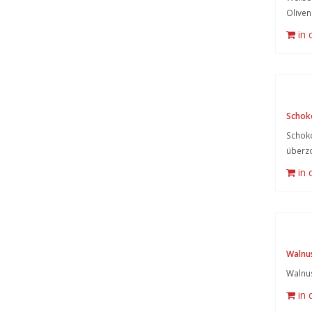
Oliven
in
Schok
Schok
überz
in
Walnu
Walnu
in