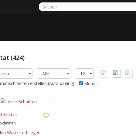
ltat
(424)
atisch Seiten erstellen (Auto paging)
Menue
 Schnitten
 Schnitten
 den Warenkorb legen