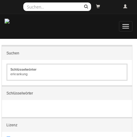
Toggl
navig
Suchen
Schlüsselwörter
erkrankung
Schlüsselwörter
Lizenz