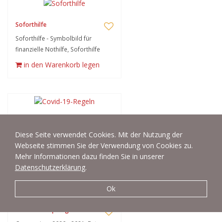
Soforthilfe
Soforthilfe - Symbolbild für
finanzielle Nothilfe, Soforthilfe
in den Warenkorb legen
Covid-19-Regeln
Diese Seite verwendet Cookies. Mit der Nutzung der
Covid-19-Regeln
Webseite stimmen Sie der Verwendung von Cookies zu.
in den Warenkorb legen
Mehr Informationen dazu finden Sie in unserer
Datenschutzerklärung
.
Ok
COVID-19-Impfung