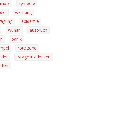
ymbol
symbole
lder
warnung
ragung
epidemie
wuhan
ausbruch
on
panik
mpel
rote zone
nder
7-tage inzidenzen
iefrot