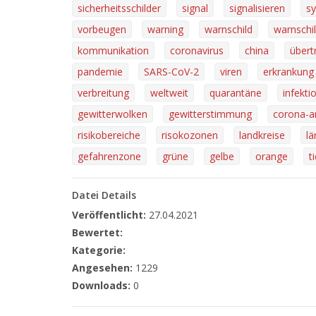
sicherheitsschilder
signal
signalisieren
s
vorbeugen
warning
warnschild
warnschi
kommunikation
coronavirus
china
übert
pandemie
SARS-CoV-2
viren
erkrankung
verbreitung
weltweit
quarantäne
infekti
gewitterwolken
gewitterstimmung
corona-a
risikobereiche
risokozonen
landkreise
lä
gefahrenzone
grüne
gelbe
orange
t
Datei Details
Veröffentlicht:
27.04.2021
Bewertet:
Kategorie:
Angesehen:
1229
Downloads:
0