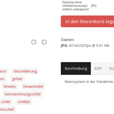
Nutzung ohne
Urhebernennung /
JPG
zeitlich unbegrenzt
Dateien:
JPG:
6016x3255px @ 9.01 Mb.
Beschreibung
EXIF
Ko
asst
beschilderung
ken
gefahr
Warnsystem in der Pandemie:
hinweis
hinweistafel
kennzeichnungsschild
schild
schilder
itsschild