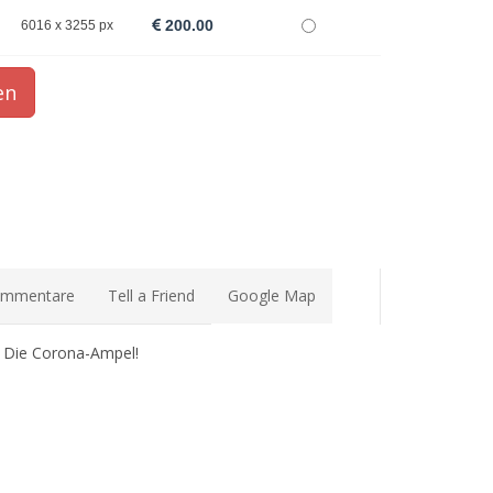
200.00
6016 x 3255 px
mmentare
Tell a Friend
Google Map
 Die Corona-Ampel!