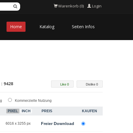
Login
Warenkorb (0)
Home
Katalog
Seiten Infos
 : 9428
Like 0
Dislike 0
ng
Kommerzielle Nutzung
PIXEL
INCH
PREIS
KAUFEN
Freier Download
6016 x 3255 px