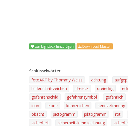
zur Lightbox hinzufügen
Download Muster
Schlüsselwörter
fotoART by Thommy Weiss
achtung
aufgep
bilderschriftzeichen
dreieck
dreieckig
ec
gefahrenschild
gefahrensymbol
gefährlich
icon
ikone
kennzeichen
kennzeichnung
obacht
pictogramm
piktogramm
rot
sicherheit
sicherheitskennzeichnung
sicherhe