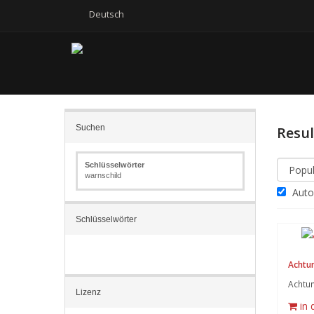
Deutsch
Suchen
Resu
Schlüsselwörter
warnschild
Autom
Schlüsselwörter
Achtun
Achtun
Lizenz
in