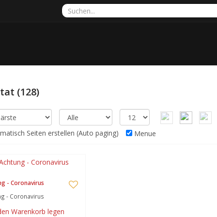
ltat
(128)
atisch Seiten erstellen (Auto paging)
Menue
g - Coronavirus
g - Coronavirus
 den Warenkorb legen