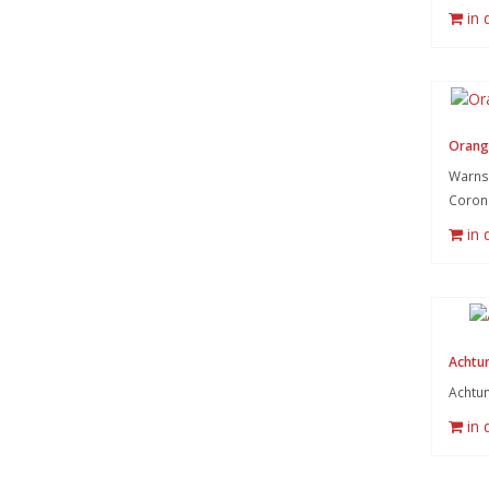
in
Orang
Warnsy
Coron
in
Achtun
Achtun
in