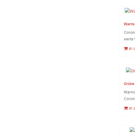
Warnsc
Corona
vierte 
in
Grüne 
Warnsy
Coron
in