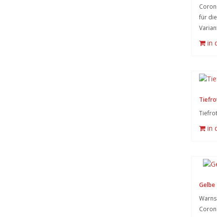
Corona
für die
Varian
in
Tiefro
Tiefro
in
Gelbe 
Warnsy
Coron