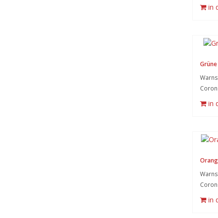
in
Grüne 
Warnsy
Coron
in
Orang
Warnsy
Coron
in