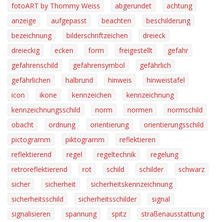
fotoART by Thommy Weiss
abgerundet
achtung
anzeige
aufgepasst
beachten
beschilderung
bezeichnung
bilderschriftzeichen
dreieck
dreieckig
ecken
form
freigestellt
gefahr
gefahrenschild
gefahrensymbol
gefährlich
gefährlichen
halbrund
hinweis
hinweistafel
icon
ikone
kennzeichen
kennzeichnung
kennzeichnungsschild
norm
normen
normschild
obacht
ordnung
orientierung
orientierungsschild
pictogramm
piktogramm
reflektieren
reflektierend
regel
regeltechnik
regelung
retroreflektierend
rot
schild
schilder
schwarz
sicher
sicherheit
sicherheitskennzeichnung
sicherheitsschild
sicherheitsschilder
signal
signalisieren
spannung
spitz
straßenausstattung