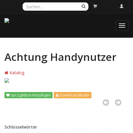
Toggl
navig
Achtung Handynutzer
Katalog
zur Lightbox hinzufügen
Download Muster
Schlüsselwörter