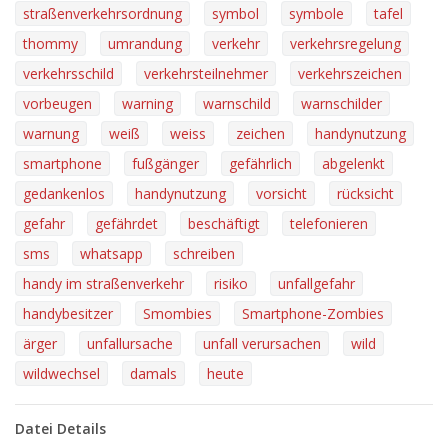
straßenverkehrsordnung
symbol
symbole
tafel
thommy
umrandung
verkehr
verkehrsregelung
verkehrsschild
verkehrsteilnehmer
verkehrszeichen
vorbeugen
warning
warnschild
warnschilder
warnung
weiß
weiss
zeichen
handynutzung
smartphone
fußgänger
gefährlich
abgelenkt
gedankenlos
handynutzung
vorsicht
rücksicht
gefahr
gefährdet
beschäftigt
telefonieren
sms
whatsapp
schreiben
handy im straßenverkehr
risiko
unfallgefahr
handybesitzer
Smombies
Smartphone-Zombies
ärger
unfallursache
unfall verursachen
wild
wildwechsel
damals
heute
Datei Details