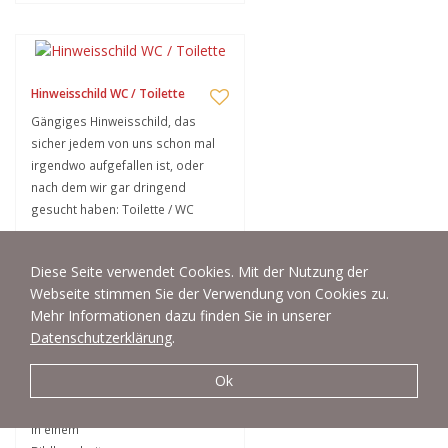
Hinweisschild WC / Toilette
Gängiges Hinweisschild, das
sicher jedem von uns schon mal
irgendwo aufgefallen ist, oder
nach dem wir gar dringend
gesucht haben: Toilette / WC
in den Warenkorb legen
Diese Seite verwendet Cookies. Mit der Nutzung der
Webseite stimmen Sie der Verwendung von Cookies zu.
Mehr Informationen dazu finden Sie in unserer
Datenschutzerklärung
.
Flagge - Spanien
Ok
Die Flagge Spaniens!
Quelle: www. wikipedia. org
In einem