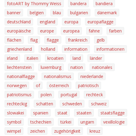
fotoART by Thommy Weiss
bandera
bandiera
banner
belgien
blau
bulgarien
dänemark
deutschland
england
europa
europaflagge
europäische
europe
europea
fahne
farben
flächen
flag
flagge
frankreich
gelb
griechenland
holland
information
informationen
irland
italien
kroatien
land
länder
liechtenstein
luxemburg
nation
nationales
nationalflagge
nationalismus
niederlande
norwegen
of
österreich
patriotisch
patriotismus
polen
portugal
rechteck
rechteckig
schatten
schweden
schweiz
slowakei
spanien
staat
staaten
staatsflagge
symbol
tschechien
türkei
ungarn
vexillologie
wimpel
zeichen
zugehörigkeit
kreuz