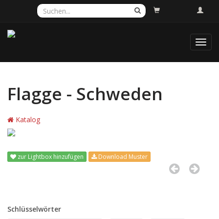
Toggl
navig
Flagge - Schweden
Katalog
zur Lightbox hinzufügen
Download Muster
Schlüsselwörter