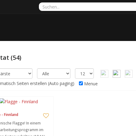
ltat
(54)
atisch Seiten erstellen (Auto paging)
Menue
 - Finnland
nnische Flagge! In einem
earbeitungsprogramm im