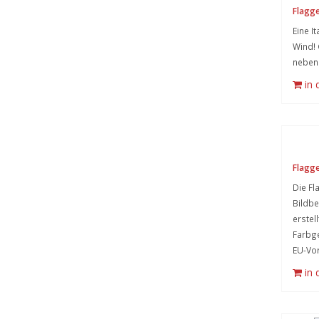
Flagge
Eine I
Wind! 
neben 
in
Flagge
Die Fl
Bildb
erstel
Farbge
EU-Vo
in