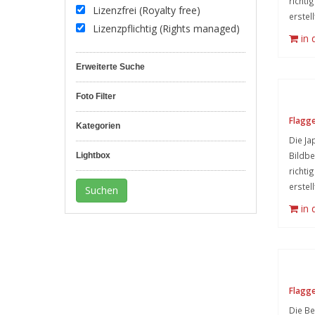
richti
Lizenzfrei (Royalty free)
erstel
Lizenzpflichtig (Rights managed)
in
Erweiterte Suche
Foto Filter
Flagge
Kategorien
Die Ja
Bildb
Lightbox
richti
erstel
in
Flagge
Die Be