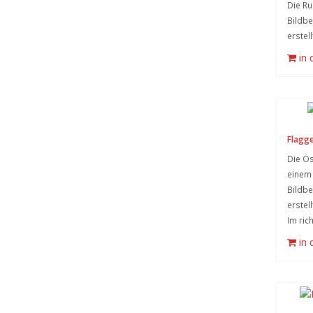
Die Ru
Bildb
erstel
in
Flagge
Die Ös
einem
Bildb
erstel
Im ric
in