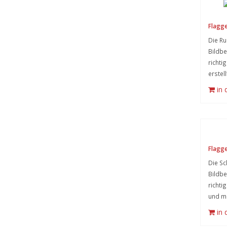
Flagge
Die Ru
Bildb
richti
erstel
in
Flagge
Die Sc
Bildb
richtig
und mi
in