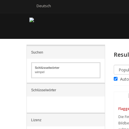
Deutsch
Suchen
Resu
Schlüsselwörter
wimpel
Autom
Schlüsselwörter
Flagge
Die Fi
Lizenz
Bildb