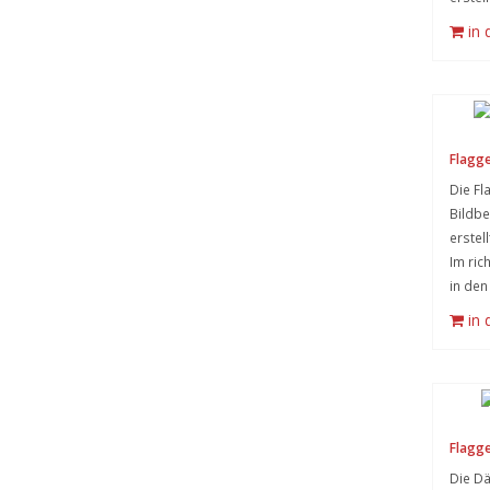
in
Flagge
Die Fl
Bildb
erstel
Im ric
in de
in
Flagg
Die Dä