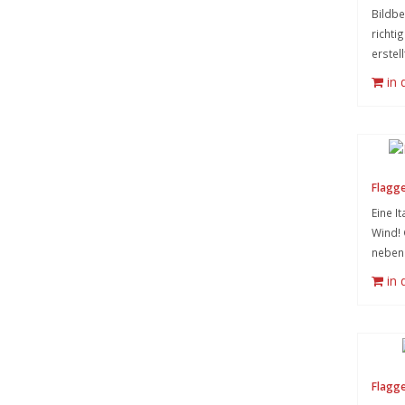
Bildb
richti
erstel
in
Flagge
Eine I
Wind! 
neben 
in
Flagge