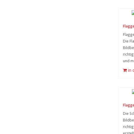
Flagge
Flagge
Die Fl
Bildb
richtig
und mi
in
Flagg
Die Sc
Bildb
richti
erstel