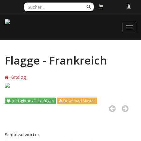
Toggl
navig
Flagge - Frankreich
Katalog
zur Lightbox hinzufügen
Download Muster
Schlüsselwörter