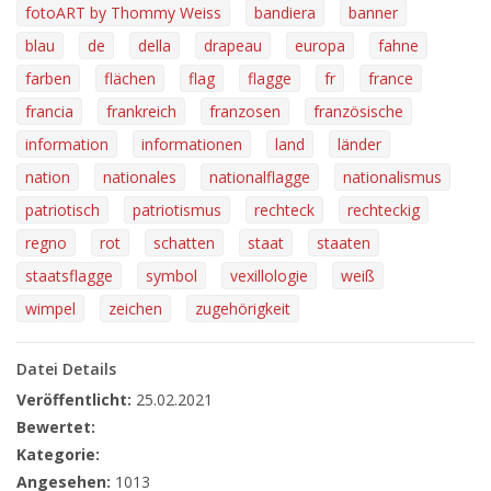
fotoART by Thommy Weiss
bandiera
banner
blau
de
della
drapeau
europa
fahne
farben
flächen
flag
flagge
fr
france
francia
frankreich
franzosen
französische
information
informationen
land
länder
nation
nationales
nationalflagge
nationalismus
patriotisch
patriotismus
rechteck
rechteckig
regno
rot
schatten
staat
staaten
staatsflagge
symbol
vexillologie
weiß
wimpel
zeichen
zugehörigkeit
Datei Details
Veröffentlicht:
25.02.2021
Bewertet:
Kategorie:
Angesehen:
1013