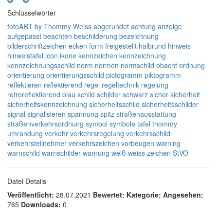
Schlüsselwörter
fotoART by Thommy Weiss
abgerundet
achtung
anzeige
aufgepasst
beachten
beschilderung
bezeichnung
bilderschriftzeichen
ecken
form
freigestellt
halbrund
hinweis
hinweistafel
icon
ikone
kennzeichen
kennzeichnung
kennzeichnungsschild
norm
normen
normschild
obacht
ordnung
orientierung
orientierungsschild
pictogramm
piktogramm
reflektieren
reflektierend
regel
regeltechnik
regelung
retroreflektierend
blau
schild
schilder
schwarz
sicher
sicherheit
sicherheitskennzeichnung
sicherheitsschild
sicherheitsschilder
signal
signalisieren
spannung
spitz
straßenausstattung
straßenverkehrsordnung
symbol
symbole
tafel
thommy
umrandung
verkehr
verkehrsregelung
verkehrsschild
verkehrsteilnehmer
verkehrszeichen
vorbeugen
warning
warnschild
warnschilder
warnung
weiß
weiss
zeichen
StVO
Datei Details
Veröffentlicht:
28.07.2021
Bewertet:
Kategorie:
Angesehen:
765
Downloads:
0