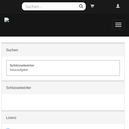
Toggl
navig
Suchen
Schlüsselwörter
hausaufgabe
Schlüsselwörter
Lizenz