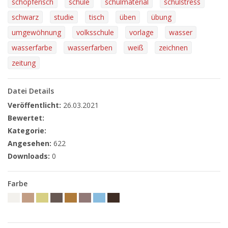
schöpferisch
schule
schulmaterial
schulstress
schwarz
studie
tisch
üben
übung
umgewöhnung
volksschule
vorlage
wasser
wasserfarbe
wasserfarben
weiß
zeichnen
zeitung
Datei Details
Veröffentlicht:
26.03.2021
Bewertet:
Kategorie:
Angesehen:
622
Downloads:
0
Farbe