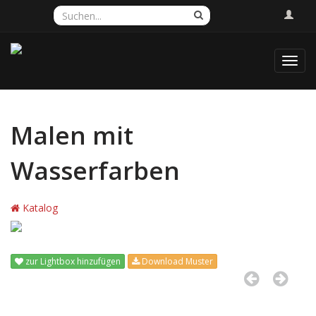
Toggl
navig
Malen mit
Wasserfarben
Katalog
zur Lightbox hinzufügen
Download Muster