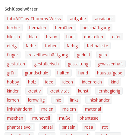
Schlüsselwörter
fotoART by Thommy Weiss
aufgabe
ausdauer
becher
bemalen
bemühen
beschäftigung
bildlich
blau
braun
bunt
darstellen
eifer
eifrig
farbe
farben
farbig
farbpalette
finger
freizeitbeschäftigung
geduld
gelb
gestalten
gestalterisch
gestaltung
gewissenhaft
grün
grundschule
halten
hand
hausaufgabe
hobby
holz
idee
ideen
ideenreich
kind
kinder
kreativ
kreativität
kunst
lernbegierig
lernen
lernwillig
linie
links
linkshänder
linkshänderin
malen
malern
material
mischen
mühevoll
muße
phantasie
phantasievoll
pinsel
pinseln
rosa
rot